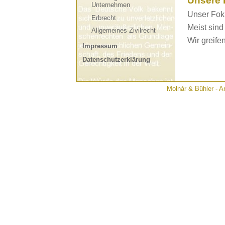
Unsere 
Unternehmen
Unser Foku
Erbrecht
Meist sind
Allgemeines Zivilrecht
Wir greifen
Impressum
Datenschutzerklärung
Molnár & Bühler - An