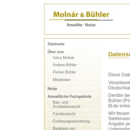
Startseite
Über uns
Datens
Géza Molnár
Andrea Bühler
Florian Bühler
Diese Date
Mitarbeiter
Verantwort
Deutschla
Notar
Der/die be
Anwaltliche Fachgebiete
Bühler (Pr
Bau- und
fd.de errei
Architektenrecht
Wir freuen
Familienrecht
Stellenwer
Forderungseinziehung
Angabe pe
Beratung von
Unternehm