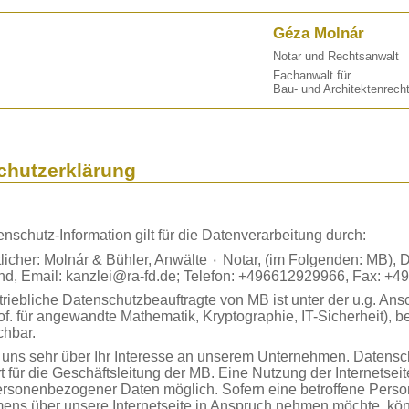
Géza Molnár
Notar und Rechtsanwalt
Fachanwalt für
Bau- und Architektenrech
chutzerklärung
nschutz-Information gilt für die Datenverarbeitung durch:
licher: Molnár & Bühler, Anwälte ۰ Notar, (im Folgenden: MB), 
nd, Email: kanzlei@ra-fd.de; Telefon: +496612929966, Fax: +
triebliche Datenschutzbeauftragte von MB ist unter der u.g. Ansch
of. für angewandte Mathematik, Kryptographie, IT-Sicherheit),
chbar.
 uns sehr über Ihr Interesse an unserem Unternehmen. Datens
t für die Geschäftsleitung der MB. Eine Nutzung der Internetsei
rsonenbezogener Daten möglich. Sofern eine betroffene Perso
ens über unsere Internetseite in Anspruch nehmen möchte, kön