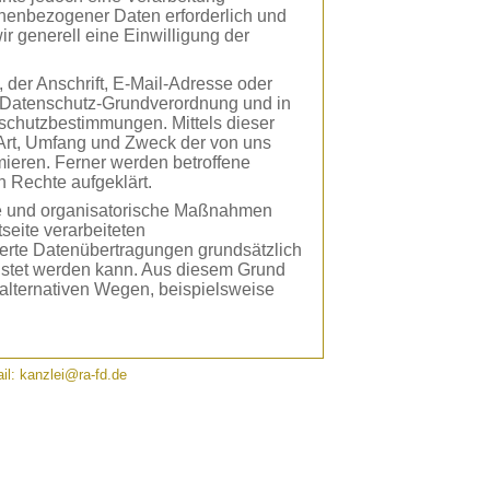
onenbezogener Daten erforderlich und
ir generell eine Einwilligung der
der Anschrift, E-Mail-Adresse oder
er Datenschutz-Grundverordnung und in
schutzbestimmungen. Mittels dieser
 Art, Umfang und Zweck der von uns
ieren. Ferner werden betroffene
 Rechte aufgeklärt.
che und organisatorische Maßnahmen
seite verarbeiteten
erte Datenübertragungen grundsätzlich
eistet werden kann. Aus diesem Grund
 alternativen Wegen, beispielsweise
rch den Europäischen Richtlinien- und
ail: kanzlei@ra-fd.de
VO) verwendet wurden. Unsere
re Kunden und Geschäftspartner einfach
b die verwendeten Begrifflichkeiten
n Begriffe: