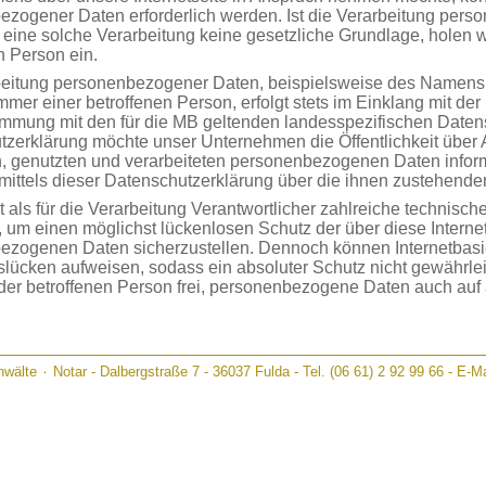
zogener Daten erforderlich werden. Ist die Verarbeitung pers
r eine solche Verarbeitung keine gesetzliche Grundlage, holen w
n Person ein.
eitung personenbezogener Daten, beispielsweise des Namens, 
mer einer betroffenen Person, erfolgt stets im Einklang mit d
immung mit den für die MB geltenden landesspezifischen Daten
zerklärung möchte unser Unternehmen die Öffentlichkeit über
, genutzten und verarbeiteten personenbezogenen Daten inform
ittels dieser Datenschutzerklärung über die ihnen zustehenden
 als für die Verarbeitung Verantwortlicher zahlreiche technis
 um einen möglichst lückenlosen Schutz der über diese Internet
ezogenen Daten sicherzustellen. Dennoch können Internetbasi
slücken aufweisen, sodass ein absoluter Schutz nicht gewährl
eder betroffenen Person frei, personenbezogene Daten auch auf
h, an uns zu übermitteln.
fsbestimmungen
chutzerklärung der MB beruht auf den Begrifflichkeiten, die du
wälte ۰ Notar - Dalbergstraße 7 - 36037 Fulda - Tel. (06 61) 2 92 99 66 - E-M
gsgeber beim Erlass der Datenschutz-Grundverordnung (DS-G
zerklärung soll sowohl für die Öffentlichkeit als auch für unse
 verständlich sein. Um dies zu gewährleisten, möchten wir vora
den in dieser Datenschutzerklärung unter anderem die folgende