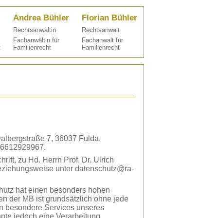
Andrea Bühler
Florian Bühler
Rechtsanwältin
Rechtsanwalt
Fachanwältin für
Fachanwalt für
t
Familienrecht
Familienrecht
Dalbergstraße 7, 36037 Fulda,
496612929967.
rift, zu Hd. Herrn Prof. Dr. Ulrich
 beziehungsweise unter datenschutz@ra-
chutz hat einen besonders hohen
ten der MB ist grundsätzlich ohne jede
n besondere Services unseres
nte jedoch eine Verarbeitung