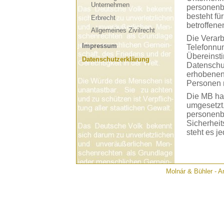
Unternehmen
personenbe
besteht fü
Erbrecht
betroffene
Allgemeines Zivilrecht
Die Verarb
Impressum
Telefonnum
Übereinst
Datenschutzerklärung
Datenschut
erhobenen
Personen m
Die MB hat
umgesetzt,
personenb
Sicherheit
steht es j
telefonisc
1. Begrif
Die Datens
Molnár & Bühler - An
Verordnun
Datenschut
lesbar und
erläutern.
Wir verwen